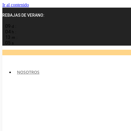
Ir al contenido
REBAJAS DE VERANO:
09
d :
04
h :
13
m :
05
s
NOSOTROS