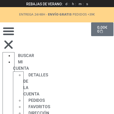
d :
h :
m :
s
REBAJAS DE VERANO:
ENTREGA 24/48H -
ENVÍO GRATIS
PEDIDOS +39€
0,00
€
0
BUSCAR
MI
CUENTA
DETALLES
DE
LA
CUENTA
PEDIDOS
FAVORITOS
DIRECCIÓN