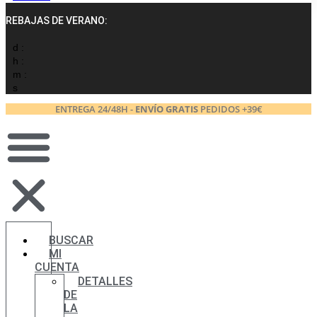
REBAJAS DE VERANO:
d :
h :
m :
s
ENTREGA 24/48H -
ENVÍO GRATIS
PEDIDOS +39€
BUSCAR
MI
CUENTA
DETALLES
DE
LA