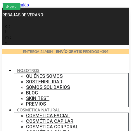
Ir al contenido
¡Nuevo!
¡Nuevo!
REBAJAS DE VERANO:
d :
h :
m :
s
ENTREGA 24/48H -
ENVÍO GRATIS
PEDIDOS +39€
NOSOTROS
QUIÉNES SOMOS
SOSTENIBILIDAD
SOMOS SOLIDARIOS
BLOG
SKIN TEST
PREMIOS
COSMÉTICA NATURAL
COSMÉTICA FACIAL
COSMÉTICA CAPILAR
COSMÉTICA CORPORAL