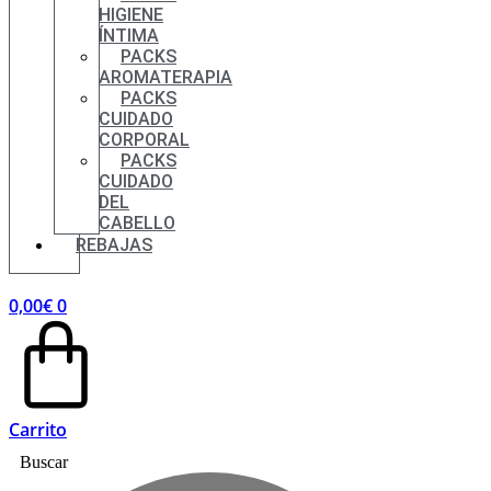
HIGIENE
ÍNTIMA
PACKS
AROMATERAPIA
PACKS
CUIDADO
CORPORAL
PACKS
CUIDADO
DEL
CABELLO
REBAJAS
0,00
€
0
Carrito
Buscar