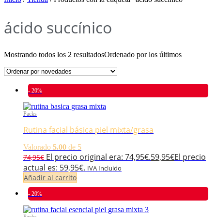
ácido succínico
Mostrando todos los 2 resultados
Ordenado por los últimos
- 20%
Packs
Rutina facial básica piel mixta/grasa
Valorado
5.00
de 5
El precio original era: 74,95€.
59,95
€
El precio
74,95
€
actual es: 59,95€.
IVA Incluido
Añadir al carrito
- 20%