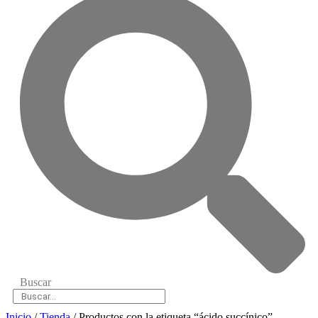
Buscar
Inicio
/
Tienda
/ Productos con la etiqueta “ácido succínico”