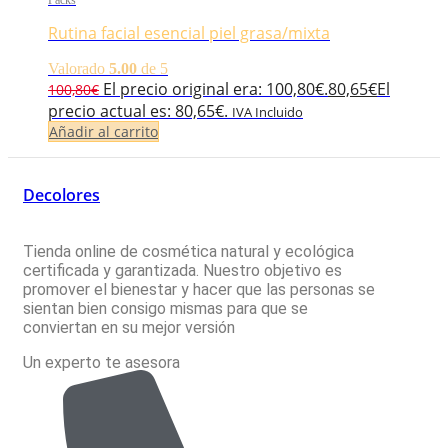
Packs
Rutina facial esencial piel grasa/mixta
Valorado
5.00
de 5
El precio original era: 100,80€.
80,65
€
El
100,80
€
precio actual es: 80,65€.
IVA Incluido
Añadir al carrito
Decolores
Tienda online de cosmética natural y ecológica
certificada y garantizada. Nuestro objetivo es
promover el bienestar y hacer que las personas se
sientan bien consigo mismas para que se
conviertan en su mejor versión
Un experto te asesora