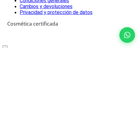
Condiciones generales
Cambios y devoluciones
Privacidad y protección de datos
Cosmética certificada
Oferta especial solo para ti
10% de descuento
No rellenar
¡SÍ, LO QUIERO!
*Descuento aplicable con el código que se recibirá por correo
electrónico. Solo válido un uso por cliente. Debes canjear el código
en el carrito de compra para beneficiarte del descuento.