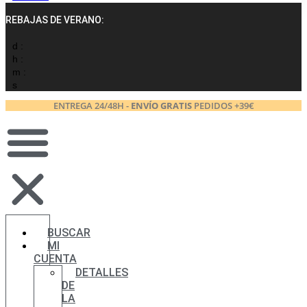
REBAJAS DE VERANO:
d :
h :
m :
s
ENTREGA 24/48H -
ENVÍO GRATIS
PEDIDOS +39€
BUSCAR
MI
CUENTA
DETALLES
DE
LA