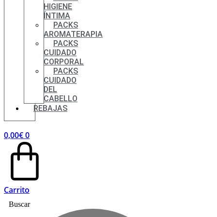
HIGIENE
ÍNTIMA
PACKS
AROMATERAPIA
PACKS
CUIDADO
CORPORAL
PACKS
CUIDADO
DEL
CABELLO
REBAJAS
0,00
€
0
Carrito
Buscar