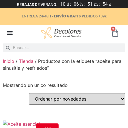
10
d :
06
h :
51
m :
54
s
REBAJAS DE VERANO:
ENTREGA 24/48H -
ENVÍO GRATIS
PEDIDOS +39€
0
Inicio
/
Tienda
/ Productos con la etiqueta “aceite para
sinusitis y resfriados”
Mostrando un único resultado