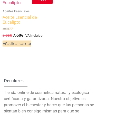
- 15%
Aceites Esenciales
Aceite Esencial de
Eucalipto
Valorado
7,60
€
8,95
€
IVA Incluido
5.00
de 5
Añadir al carrito
Decolores
Tienda online de cosmética natural y ecológica
certificada y garantizada. Nuestro objetivo es
promover el bienestar y hacer que las personas se
sientan bien consigo mismas para que se