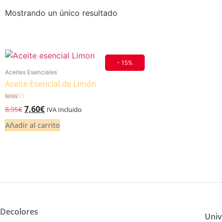
Mostrando un único resultado
- 15%
Aceites Esenciales
Aceite Esencial de Limón
Valorado
7,60
€
8,95
€
IVA Incluido
4.00
de 5
Añadir al carrito
Decolores
Univ