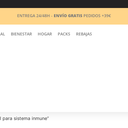
ENTREGA 24/48H -
ENVÍO GRATIS
PEDIDOS +39€
RAL
BIENESTAR
HOGAR
PACKS
REBAJAS
al para sistema inmune”