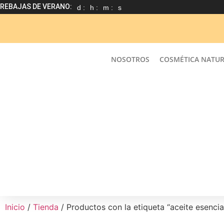
REBAJAS DE VERANO:
d :
h :
m :
s
NOSOTROS
COSMÉTICA NATU
Inicio
/
Tienda
/ Productos con la etiqueta “aceite esenci