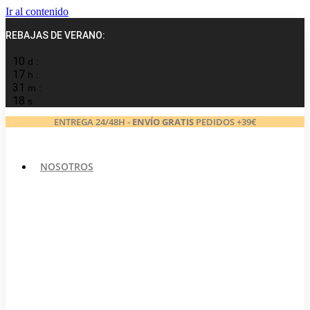
Ir al contenido
REBAJAS DE VERANO:
10
d :
17
h :
31
m :
17
s
ENTREGA 24/48H -
ENVÍO GRATIS
PEDIDOS +39€
NOSOTROS