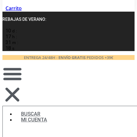
Carrito
REBAJAS DE VERANO:
10
d :
17
h :
31
m :
17
s
ENTREGA 24/48H -
ENVÍO GRATIS
PEDIDOS +39€
BUSCAR
MI CUENTA