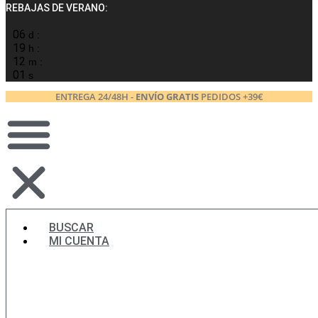
REBAJAS DE VERANO:
06
d :
19
h :
12
m :
00
s
ENTREGA 24/48H -
ENVÍO GRATIS
PEDIDOS +39€
BUSCAR
MI CUENTA