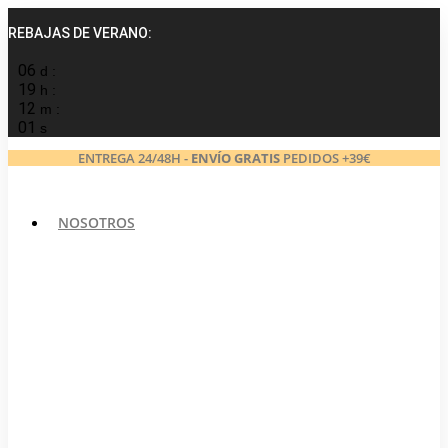
Ir
al
REBAJAS DE VERANO:
contenido
06
d :
19
h :
12
m :
00
s
ENTREGA 24/48H -
ENVÍO GRATIS
PEDIDOS +39€
NOSOTROS