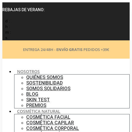
Ir
al
REBAJAS DE VERANO:
contenido
d :
h :
m :
s
ENTREGA 24/48H -
ENVÍO GRATIS
PEDIDOS +39€
NOSOTROS
QUIÉNES SOMOS
SOSTENIBILIDAD
SOMOS SOLIDARIOS
BLOG
SKIN TEST
PREMIOS
COSMÉTICA NATURAL
COSMÉTICA FACIAL
COSMÉTICA CAPILAR
COSMÉTICA CORPORAL