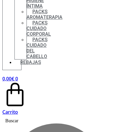
HIGIENE
ÍNTIMA
PACKS
AROMATERAPIA
PACKS
CUIDADO
CORPORAL
PACKS
CUIDADO
DEL
CABELLO
REBAJAS
0,00
€
0
Carrito
Buscar