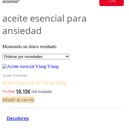
ansiedad”
- 15%
aceite esencial para
ansiedad
Mostrando un único resultado
Aceites Esenciales
Aceite Esencial de Ylang Ylang
El
El
10,15
€
11,95
€
IVA Incluido
precio
precio
Añadir al carrito
original
actual
era:
es:
11,95€.
10,15€.
Decolores