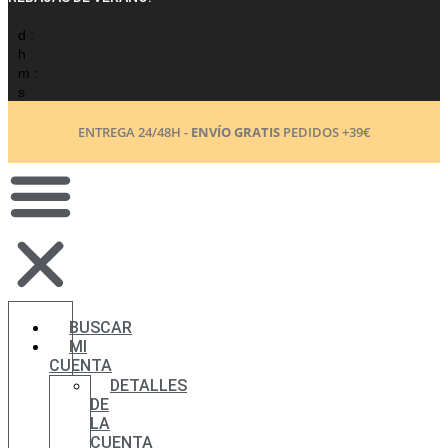
d :
h :
m :
s
ENTREGA 24/48H -
ENVÍO GRATIS
PEDIDOS +39€
BUSCAR
MI
CUENTA
DETALLES
DE
LA
CUENTA