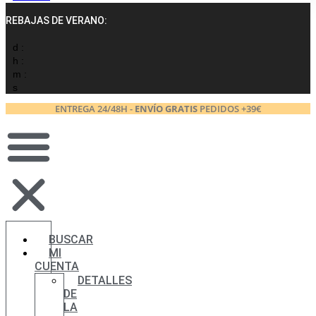
REBAJAS DE VERANO:
d :
h :
m :
s
ENTREGA 24/48H -
ENVÍO GRATIS
PEDIDOS +39€
BUSCAR
MI
CUENTA
DETALLES
DE
LA