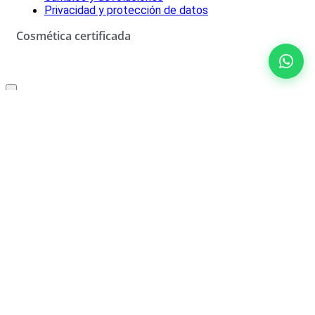
Privacidad y protección de datos
Cosmética certificada
Oferta especial solo para ti
10% de descuento
No rellenar
¡SÍ, LO QUIERO!
*Descuento aplicable con el código que se recibirá por correo
electrónico. Solo válido un uso por cliente. Debes canjear el código
en el carrito de compra para beneficiarte del descuento.