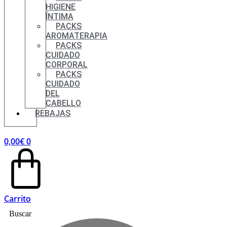
HIGIENE
ÍNTIMA
PACKS
AROMATERAPIA
PACKS
CUIDADO
CORPORAL
PACKS
CUIDADO
DEL
CABELLO
REBAJAS
0,00
€
0
Carrito
Buscar