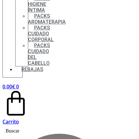
HIGIENE
ÍNTIMA
PACKS
AROMATERAPIA
PACKS
CUIDADO
CORPORAL
PACKS
CUIDADO
DEL
CABELLO
REBAJAS
0,00
€
0
Carrito
Buscar