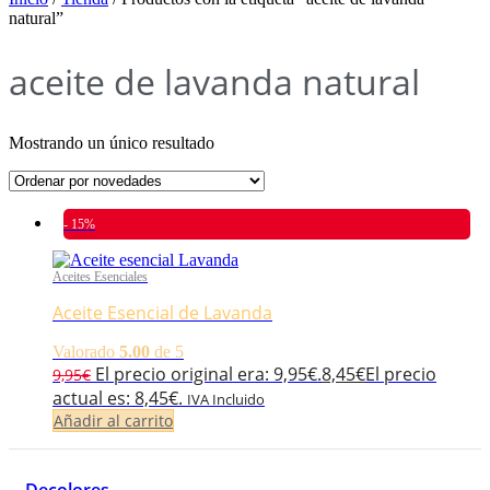
natural”
aceite de lavanda natural
Mostrando un único resultado
- 15%
Aceites Esenciales
Aceite Esencial de Lavanda
Valorado
5.00
de 5
El precio original era: 9,95€.
8,45
€
El precio
9,95
€
actual es: 8,45€.
IVA Incluido
Añadir al carrito