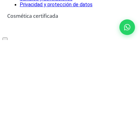
Privacidad y protección de datos
Cosmética certificada
Oferta especial solo para ti
10% de descuento
No rellenar
¡SÍ, LO QUIERO!
*Descuento aplicable con el código que se recibirá por correo
electrónico. Solo válido un uso por cliente. Debes canjear el código
en el carrito de compra para beneficiarte del descuento.