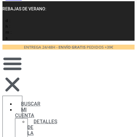
REBAJAS DE VERANO:
d :
h :
m :
s
ENTREGA 24/48H -
ENVÍO GRATIS
PEDIDOS +39€
BUSCAR
MI
CUENTA
DETALLES
DE
LA