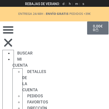
d :
h :
m :
s
REBAJAS DE VERANO:
ENTREGA 24/48H -
ENVÍO GRATIS
PEDIDOS +39€
0,00
€
0
BUSCAR
MI
CUENTA
DETALLES
DE
LA
CUENTA
PEDIDOS
FAVORITOS
DIRECCIÓN