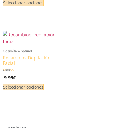
Seleccionar opciones
Cosmética natural
Recambios Depilación
Facial
Valorado
9,95
€
5.00
de 5
Seleccionar opciones