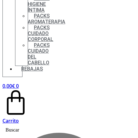
HIGIENE
ÍNTIMA
PACKS
AROMATERAPIA
PACKS
CUIDADO
CORPORAL
PACKS
CUIDADO
DEL
CABELLO
REBAJAS
0,00
€
0
Carrito
Buscar