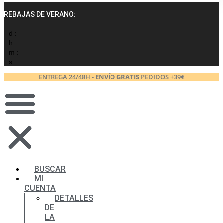
REBAJAS DE VERANO:
d :
h :
m :
s
ENTREGA 24/48H -
ENVÍO GRATIS
PEDIDOS +39€
BUSCAR
MI
CUENTA
DETALLES
DE
LA