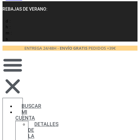
REBAJAS DE VERANO:
d :
h :
m :
s
ENTREGA 24/48H -
ENVÍO GRATIS
PEDIDOS +39€
BUSCAR
MI
CUENTA
DETALLES
DE
LA