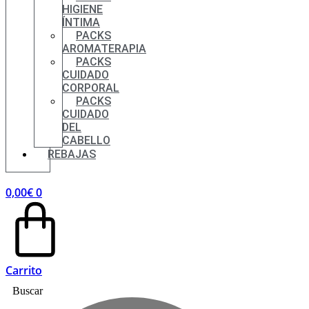
HIGIENE
ÍNTIMA
PACKS
AROMATERAPIA
PACKS
CUIDADO
CORPORAL
PACKS
CUIDADO
DEL
CABELLO
REBAJAS
0,00
€
0
Carrito
Buscar