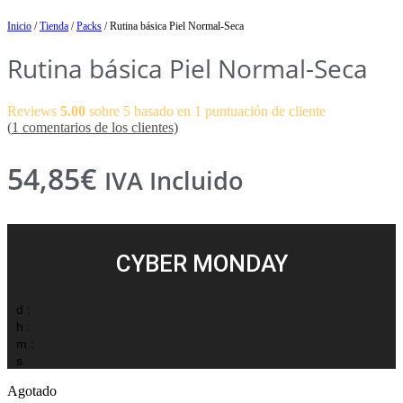
Inicio
/
Tienda
/
Packs
/ Rutina básica Piel Normal-Seca
Rutina básica Piel Normal-Seca
Reviews
5.00
sobre 5 basado en
1
puntuación de cliente
(
1
comentarios de los clientes)
54,85
€
IVA Incluido
CYBER MONDAY
d :
h :
m :
s
Agotado