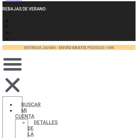
REBAJAS DE VERANO:
d :
h :
m :
s
ENTREGA 24/48H -
ENVÍO GRATIS
PEDIDOS +39€
BUSCAR
MI
CUENTA
DETALLES
DE
LA