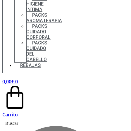
HIGIENE
ÍNTIMA
PACKS
AROMATERAPIA
PACKS
CUIDADO
CORPORAL
PACKS
CUIDADO
DEL
CABELLO
REBAJAS
0,00
€
0
Carrito
Buscar