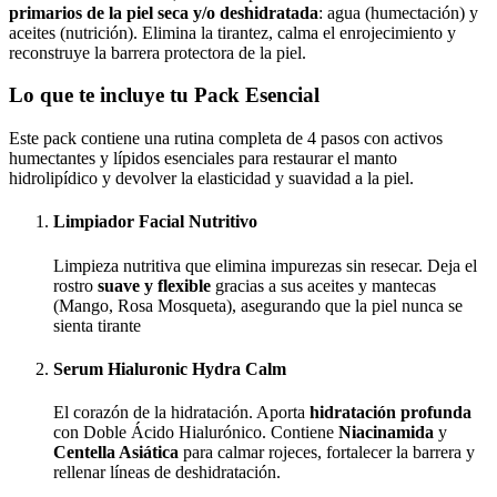
primarios de la piel seca y/o deshidratada
: agua (humectación) y
aceites (nutrición). Elimina la tirantez, calma el enrojecimiento y
reconstruye la barrera protectora de la piel.
Lo que te incluye tu Pack Esencial
Este pack contiene una rutina completa de 4 pasos con activos
humectantes y lípidos esenciales para restaurar el manto
hidrolipídico y devolver la elasticidad y suavidad a la piel.
Limpiador Facial Nutritivo
Limpieza nutritiva que elimina impurezas sin resecar. Deja el
rostro
suave y flexible
gracias a sus aceites y mantecas
(Mango, Rosa Mosqueta), asegurando que la piel nunca se
sienta tirante
Serum Hialuronic Hydra Calm
El corazón de la hidratación. Aporta
hidrataci
ó
n profunda
con Doble Ácido Hialurónico. Contiene
Niacinamida
y
Centella Asi
á
tica
para calmar rojeces, fortalecer la barrera y
rellenar líneas de deshidratación.