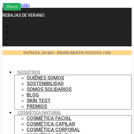
Ir al contenido
¡Nuevo!
REBAJAS DE VERANO:
d :
h :
m :
s
ENTREGA 24/48H -
ENVÍO GRATIS
PEDIDOS +39€
NOSOTROS
QUIÉNES SOMOS
SOSTENIBILIDAD
SOMOS SOLIDARIOS
BLOG
SKIN TEST
PREMIOS
COSMÉTICA NATURAL
COSMÉTICA FACIAL
COSMÉTICA CAPILAR
COSMÉTICA CORPORAL