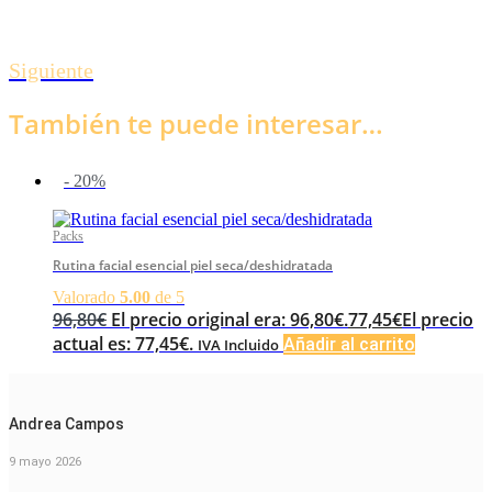
Siguiente
También te puede interesar…
- 20%
Packs
Rutina facial esencial piel seca/deshidratada
Valorado
5.00
de 5
96,80
€
El precio original era: 96,80€.
77,45
€
El precio
actual es: 77,45€.
Añadir al carrito
IVA Incluido
Andrea Campos
9 mayo 2026