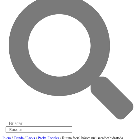
Buscar
Inicio
/
Tienda
/
Packs
/
Packs Faciales
/ Rutina facial básica piel seca/deshidratada