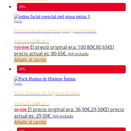
- 20%
Packs
Rutina facial esencial piel grasa/mixta
Valorado
5.00
de 5
El precio original era: 100,80€.
80,65
€
El
100,80
€
precio actual es: 80,65€.
IVA Incluido
Añadir al carrito
- 20%
Packs
Pack Rutina de Higiene Íntima
Valorado
5.00
de 5
El precio original era: 36,90€.
29,50
€
El precio
36,90
€
actual es: 29,50€.
IVA Incluido
Añadir al carrito