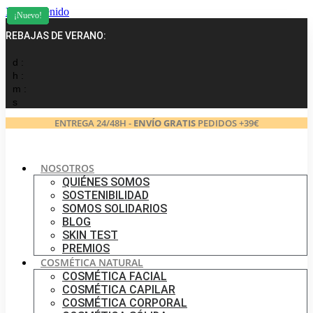
Ir al contenido
¡Nuevo!
¡Nuevo!
¡Nuevo!
¡Nuevo!
¡Nuevo!
¡Nuevo!
¡Nuevo!
¡Nuevo!
REBAJAS DE VERANO:
d :
h :
m :
s
ENTREGA 24/48H -
ENVÍO GRATIS
PEDIDOS +39€
NOSOTROS
QUIÉNES SOMOS
SOSTENIBILIDAD
SOMOS SOLIDARIOS
BLOG
SKIN TEST
PREMIOS
COSMÉTICA NATURAL
COSMÉTICA FACIAL
COSMÉTICA CAPILAR
COSMÉTICA CORPORAL