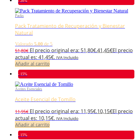
- 20%
Packs
Pack Tratamiento de Recuperación y Bienestar
Natural
Valorado
5.00
de 5
El precio original era: 51,80€.
41,45
€
El precio
51,80
€
actual es: 41,45€.
IVA Incluido
Añadir al carrito
- 15%
Aceites Esenciales
Aceite Esencial de Tomillo
El precio original era: 11,95€.
10,15
€
El precio
11,95
€
actual es: 10,15€.
IVA Incluido
Añadir al carrito
- 15%