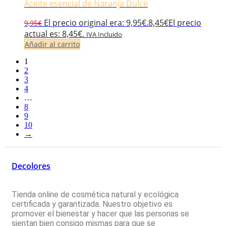
Aceite esencial de Naranja Dulce
El precio original era: 9,95€.
8,45
€
El precio
9,95
€
actual es: 8,45€.
IVA Incluido
Añadir al carrito
1
2
3
4
…
8
9
10
→
Decolores
Tienda online de cosmética natural y ecológica
certificada y garantizada. Nuestro objetivo es
promover el bienestar y hacer que las personas se
sientan bien consigo mismas para que se