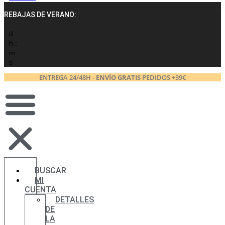
REBAJAS DE VERANO:
d :
h :
m :
s
ENTREGA 24/48H -
ENVÍO GRATIS
PEDIDOS +39€
BUSCAR
MI
CUENTA
DETALLES
DE
LA