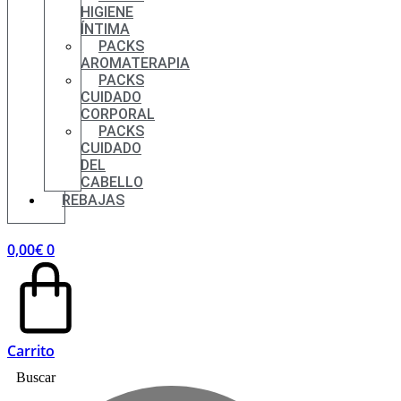
HIGIENE
ÍNTIMA
PACKS
AROMATERAPIA
PACKS
CUIDADO
CORPORAL
PACKS
CUIDADO
DEL
CABELLO
REBAJAS
0,00
€
0
Carrito
Buscar