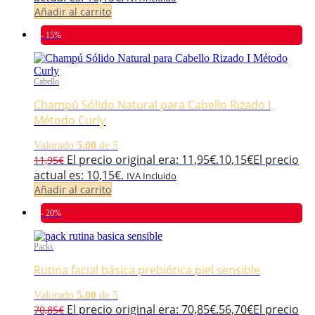
Añadir al carrito
- 15%
Cabello
Champú Sólido Natural para Cabello Rizado I
Método Curly
Valorado
5.00
de 5
El precio original era: 11,95€.
10,15
€
El precio
11,95
€
actual es: 10,15€.
IVA Incluido
Añadir al carrito
- 20%
Packs
Rutina facial básica prebiótica piel sensible
Valorado
5.00
de 5
El precio original era: 70,85€.
56,70
€
El precio
70,85
€