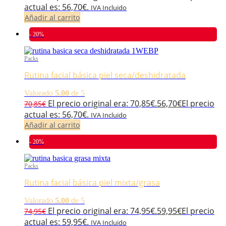
actual es: 56,70€.
IVA Incluido
Añadir al carrito
- 20%
Packs
Rutina facial básica piel seca/deshidratada
Valorado
5.00
de 5
El precio original era: 70,85€.
56,70
€
El precio
70,85
€
actual es: 56,70€.
IVA Incluido
Añadir al carrito
- 20%
Packs
Rutina facial básica piel mixta/grasa
Valorado
5.00
de 5
El precio original era: 74,95€.
59,95
€
El precio
74,95
€
actual es: 59,95€.
IVA Incluido