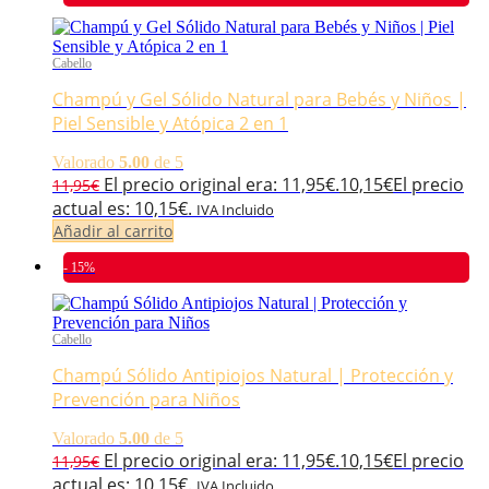
Cabello
Champú y Gel Sólido Natural para Bebés y Niños |
Piel Sensible y Atópica 2 en 1
Valorado
5.00
de 5
El precio original era: 11,95€.
10,15
€
El precio
11,95
€
actual es: 10,15€.
IVA Incluido
Añadir al carrito
- 15%
Cabello
Champú Sólido Antipiojos Natural | Protección y
Prevención para Niños
Valorado
5.00
de 5
El precio original era: 11,95€.
10,15
€
El precio
11,95
€
actual es: 10,15€.
IVA Incluido