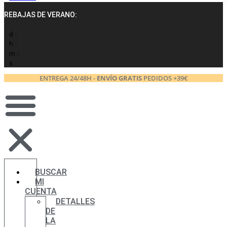
REBAJAS DE VERANO:
d :
h :
m :
s
ENTREGA 24/48H -
ENVÍO GRATIS
PEDIDOS +39€
BUSCAR
MI
CUENTA
DETALLES
DE
LA