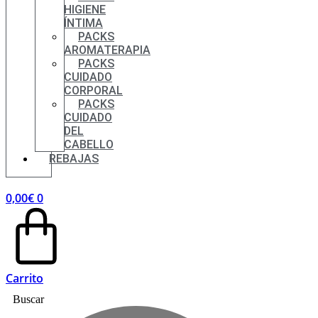
HIGIENE
ÍNTIMA
PACKS
AROMATERAPIA
PACKS
CUIDADO
CORPORAL
PACKS
CUIDADO
DEL
CABELLO
REBAJAS
0,00
€
0
Carrito
Buscar