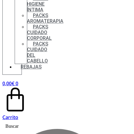
HIGIENE
ÍNTIMA
PACKS
AROMATERAPIA
PACKS
CUIDADO
CORPORAL
PACKS
CUIDADO
DEL
CABELLO
REBAJAS
0,00
€
0
Carrito
Buscar