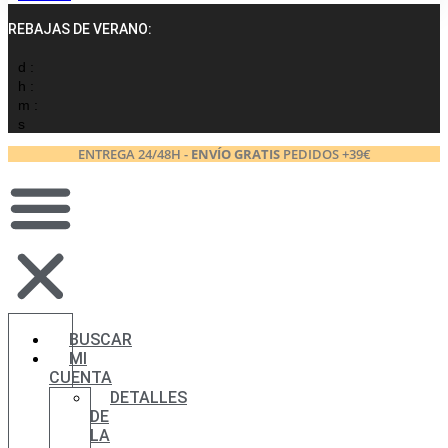
REBAJAS DE VERANO:
d :
h :
m :
s
ENTREGA 24/48H -
ENVÍO GRATIS
PEDIDOS +39€
BUSCAR
MI
CUENTA
DETALLES
DE
LA