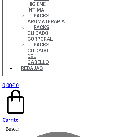
HIGIENE
ÍNTIMA
PACKS
AROMATERAPIA
PACKS
CUIDADO
CORPORAL
PACKS
CUIDADO
DEL
CABELLO
REBAJAS
0,00
€
0
Carrito
Buscar