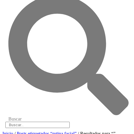
Buscar
Inicio
/
Posts etiquetados “rutina facial”
/ Resultados para “”