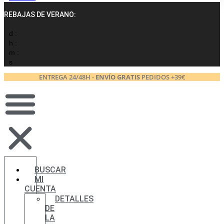
REBAJAS DE VERANO:
d :
h :
m :
s
ENTREGA 24/48H -
ENVÍO GRATIS
PEDIDOS +39€
BUSCAR
MI
CUENTA
DETALLES
DE
LA