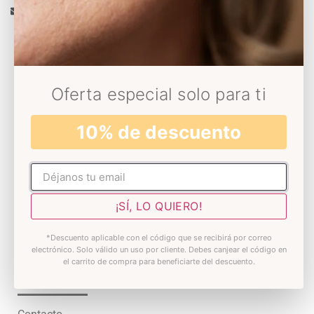
info@decoloresnatur.com
Universo Decolores
Oferta especial solo para ti
Conócenos
10% de descuento
Sostenibilidad
Somos Solidarios
No rellenar
Blog
¡SÍ, LO QUIERO!
Skin test
*Descuento aplicable con el código que se recibirá por correo
Premios
electrónico. Solo válido un uso por cliente. Debes canjear el código en
el carrito de compra para beneficiarte del descuento.
Atención al cliente