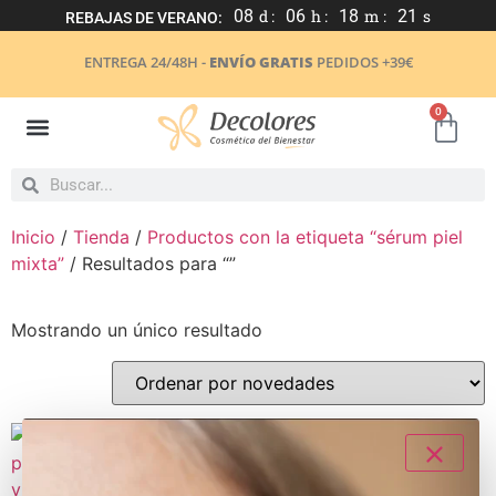
08
d :
06
h :
18
m :
21
s
REBAJAS DE VERANO:
ENTREGA 24/48H -
ENVÍO GRATIS
PEDIDOS +39€
0
Inicio
/
Tienda
/
Productos con la etiqueta “sérum piel
mixta”
/ Resultados para “”
Mostrando un único resultado
- 15%