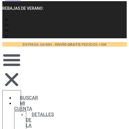
REBAJAS DE VERANO:
d :
h :
m :
s
ENTREGA 24/48H -
ENVÍO GRATIS
PEDIDOS +39€
BUSCAR
MI
CUENTA
DETALLES
DE
LA