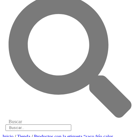
Buscar
Inicio
/
Tienda
/
Productos con la etiqueta “saco frío calor