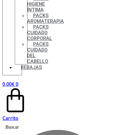
HIGIENE
ÍNTIMA
PACKS
AROMATERAPIA
PACKS
CUIDADO
CORPORAL
PACKS
CUIDADO
DEL
CABELLO
REBAJAS
0,00
€
0
Carrito
Buscar