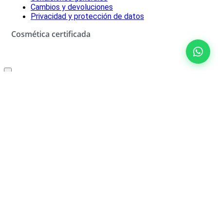
Cambios y devoluciones
Privacidad y protección de datos
Cosmética certificada
Oferta especial solo para ti
10% de descuento
No rellenar
¡SÍ, LO QUIERO!
*Descuento aplicable con el código que se recibirá por correo
electrónico. Solo válido un uso por cliente. Debes canjear el código
en el carrito de compra para beneficiarte del descuento.