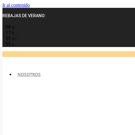
Ir al contenido
REBAJAS DE VERANO:
08
d :
11
h :
53
m :
55
s
NOSOTROS