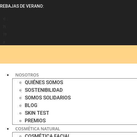
Ir
REBAJAS DE VERANO:
al
contenido
d :
h :
m :
s
NOSOTROS
QUIÉNES SOMOS
SOSTENIBILIDAD
SOMOS SOLIDARIOS
BLOG
SKIN TEST
PREMIOS
COSMÉTICA NATURAL
COSMÉTICA FACIAL