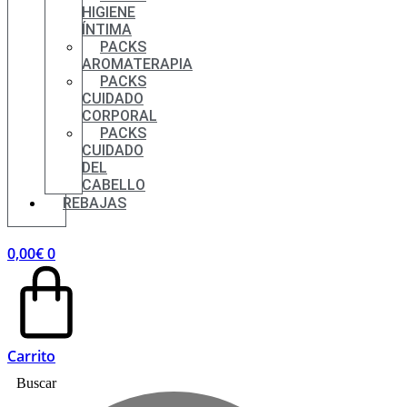
HIGIENE
ÍNTIMA
PACKS
AROMATERAPIA
PACKS
CUIDADO
CORPORAL
PACKS
CUIDADO
DEL
CABELLO
REBAJAS
0,00
€
0
Carrito
Buscar