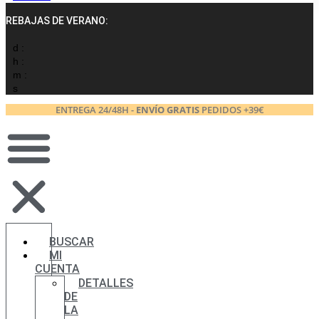
REBAJAS DE VERANO:
d :
h :
m :
s
ENTREGA 24/48H -
ENVÍO GRATIS
PEDIDOS +39€
BUSCAR
MI
CUENTA
DETALLES
DE
LA