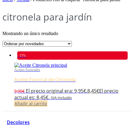
citronela para jardín
Mostrando un único resultado
- 15%
Aceites Esenciales
Aceite Esencial de Citronela
El precio original era: 9,95€.
8,45
€
El precio
9,95
€
actual es: 8,45€.
IVA Incluido
Añadir al carrito
Decolores