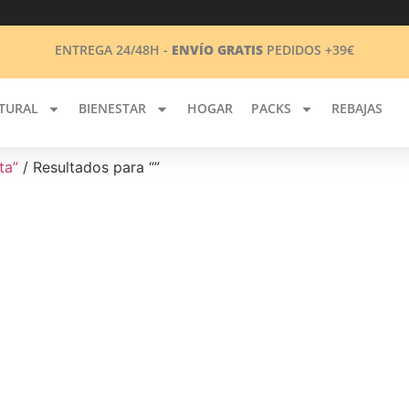
ENTREGA 24/48H -
ENVÍO GRATIS
PEDIDOS +39€
TURAL
BIENESTAR
HOGAR
PACKS
REBAJAS
ta”
/ Resultados para “”