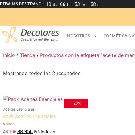
REBAJAS DE VERANO:
10
d :
06
h :
53
m :
58
s
NOSOTROS
COSMÉTICA NA
Inicio
/
Tienda
/
Productos con la etiqueta “aceite de men
Mostrando todos los 2 resultados
- 20%
Aceites Esenciales
Pack Aceites Esenciales
Valorado
38,95
€
48,70
€
IVA Incluido
5.00