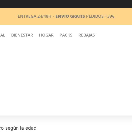
ENTREGA 24/48H -
ENVÍO GRATIS
PEDIDOS +39€
RAL
BIENESTAR
HOGAR
PACKS
REBAJAS
ico según la edad