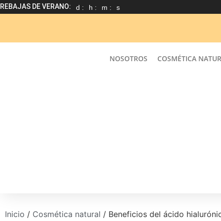
REBAJAS DE VERANO:
d :
h :
m :
s
NOSOTROS
COSMÉTICA NATU
Inicio
/
Cosmética natural
/ Beneficios del ácido hialurón